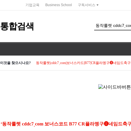
service portal
기업교육
Business School
구독서비스
통합검색
검색 조건 입력 서식
이것을 찾으시나요?
동작룰렛|cddc7͵com|보너스카드|B77|CR플라멩구❽네임
‘동작룰렛 cddc7͵com 보너스코드 B77 CR플라멩구❽네임