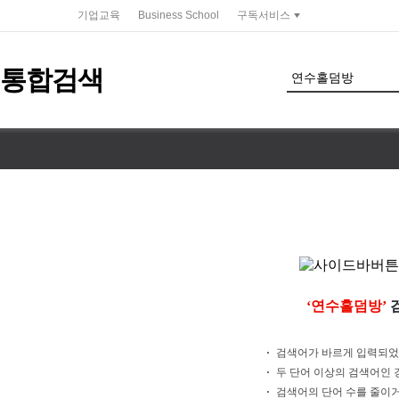
service portal
기업교육
Business School
구독서비스
통합검색
검색 조건 입력 서식
‘연수홀덤방’
검
검색어가 바르게 입력되었
두 단어 이상의 검색어인 경
검색어의 단어 수를 줄이거