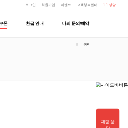
user service
로그인
회원가입
이벤트
고객행복센터
1:1 상담
쿠폰
환급 안내
나의 문의/예약
홈
쿠폰
채팅 상
담