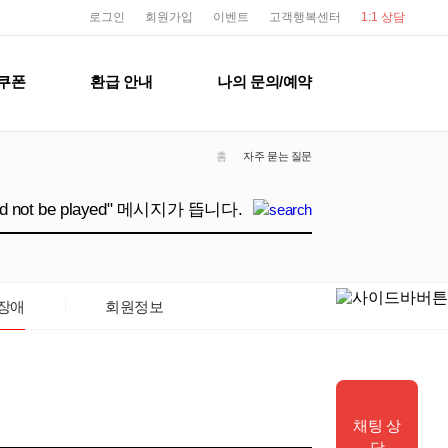
user service
로그인
회원가입
이벤트
고객행복센터
1:1 상담
쿠폰
환급 안내
나의 문의/예약
홈
자주 묻는 질문
장애
회원정보
채팅 상
담