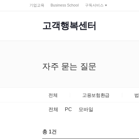
service portal
기업교육
Business School
구독서비스
고객행복센터
자주 묻는 질문
전체
고용보험환급
법
전체
PC
모바일
총
1
건